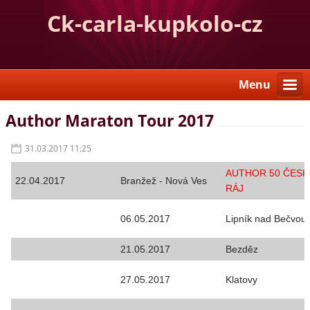
Ck-carla-kupkolo-cz
Menu
Author Maraton Tour 2017
31.03.2017 11:25
AUTHOR 50 ČESK
22.04.2017
Branžež - Nová Ves
RÁJ
06.05.2017
Lipník nad Bečvou
21.05.2017
Bezděz
27.05.2017
Klatovy