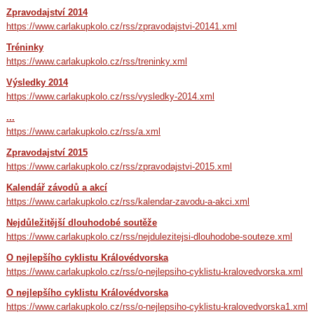
Zpravodajství 2014
https://www.carlakupkolo.cz/rss/zpravodajstvi-20141.xml
Tréninky
https://www.carlakupkolo.cz/rss/treninky.xml
Výsledky 2014
https://www.carlakupkolo.cz/rss/vysledky-2014.xml
...
https://www.carlakupkolo.cz/rss/a.xml
Zpravodajství 2015
https://www.carlakupkolo.cz/rss/zpravodajstvi-2015.xml
Kalendář závodů a akcí
https://www.carlakupkolo.cz/rss/kalendar-zavodu-a-akci.xml
Nejdůležitější dlouhodobé soutěže
https://www.carlakupkolo.cz/rss/nejdulezitejsi-dlouhodobe-souteze.xml
O nejlepšího cyklistu Královédvorska
https://www.carlakupkolo.cz/rss/o-nejlepsiho-cyklistu-kralovedvorska.xml
O nejlepšího cyklistu Královédvorska
https://www.carlakupkolo.cz/rss/o-nejlepsiho-cyklistu-kralovedvorska1.xml