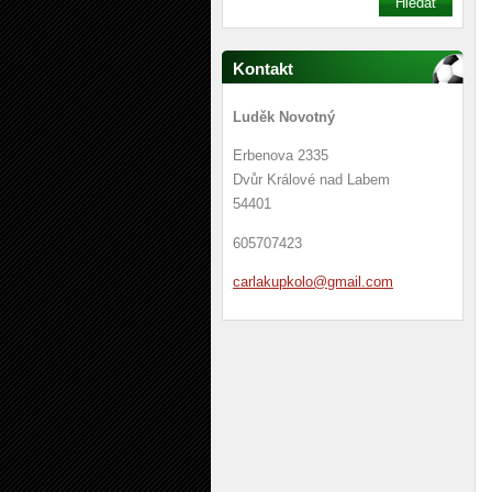
Kontakt
Luděk Novotný
Erbenova 2335
Dvůr Králové nad Labem
54401
605707423
carlakup
kolo@gma
il.com