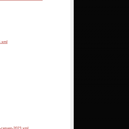
3.xml
y-cerven-2023.xml