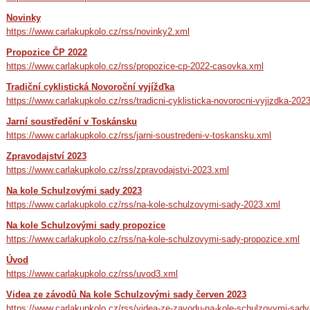
Novinky
https://www.carlakupkolo.cz/rss/novinky2.xml
Propozice ČP 2022
https://www.carlakupkolo.cz/rss/propozice-cp-2022-casovka.xml
Tradiční cyklistická Novoroční vyjížďka
https://www.carlakupkolo.cz/rss/tradicni-cyklisticka-novorocni-vyjizdka-202
Jarní soustředění v Toskánsku
https://www.carlakupkolo.cz/rss/jarni-soustredeni-v-toskansku.xml
Zpravodajství 2023
https://www.carlakupkolo.cz/rss/zpravodajstvi-2023.xml
Na kole Schulzovými sady 2023
https://www.carlakupkolo.cz/rss/na-kole-schulzovymi-sady-2023.xml
Na kole Schulzovými sady propozice
https://www.carlakupkolo.cz/rss/na-kole-schulzovymi-sady-propozice.xml
Úvod
https://www.carlakupkolo.cz/rss/uvod3.xml
Videa ze závodů Na kole Schulzovými sady červen 2023
https://www.carlakupkolo.cz/rss/videa-ze-zavodu-na-kole-schulzovymi-sad