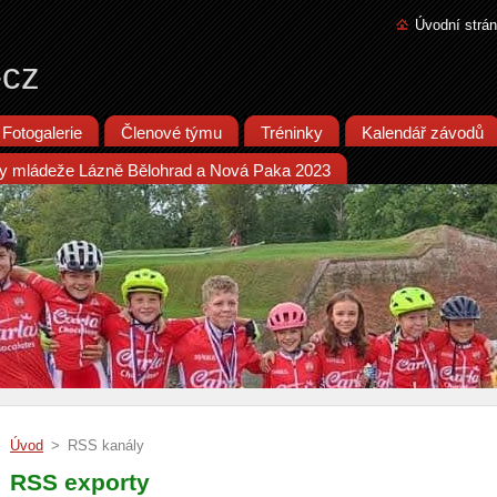
Úvodní strá
-cz
Fotogalerie
Členové týmu
Tréninky
Kalendář závodů
iky mládeže Lázně Bělohrad a Nová Paka 2023
Úvod
>
RSS kanály
RSS exporty