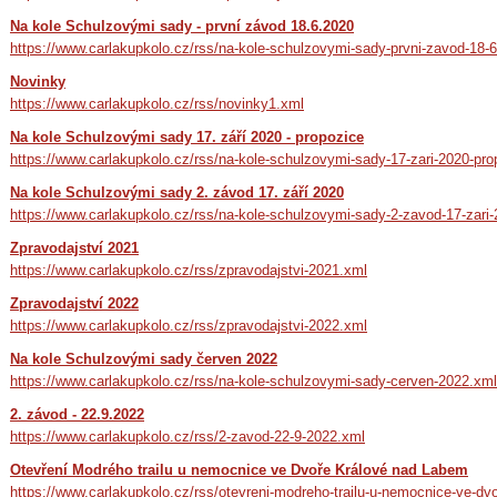
Na kole Schulzovými sady - první závod 18.6.2020
https://www.carlakupkolo.cz/rss/na-kole-schulzovymi-sady-prvni-zavod-18-
Novinky
https://www.carlakupkolo.cz/rss/novinky1.xml
Na kole Schulzovými sady 17. září 2020 - propozice
https://www.carlakupkolo.cz/rss/na-kole-schulzovymi-sady-17-zari-2020-pro
Na kole Schulzovými sady 2. závod 17. září 2020
https://www.carlakupkolo.cz/rss/na-kole-schulzovymi-sady-2-zavod-17-zari
Zpravodajství 2021
https://www.carlakupkolo.cz/rss/zpravodajstvi-2021.xml
Zpravodajství 2022
https://www.carlakupkolo.cz/rss/zpravodajstvi-2022.xml
Na kole Schulzovými sady červen 2022
https://www.carlakupkolo.cz/rss/na-kole-schulzovymi-sady-cerven-2022.xml
2. závod - 22.9.2022
https://www.carlakupkolo.cz/rss/2-zavod-22-9-2022.xml
Otevření Modrého trailu u nemocnice ve Dvoře Králové nad Labem
https://www.carlakupkolo.cz/rss/otevreni-modreho-trailu-u-nemocnice-ve-dv