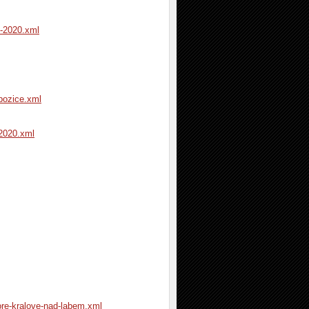
6-2020.xml
pozice.xml
-2020.xml
ore-kralove-nad-labem.xml