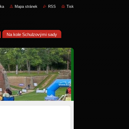
nka
Mapa stránek
RSS
Tisk
Na kole Schulzovými sady