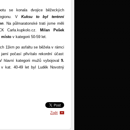
otu se konala dvojice běžeckých
regionu. V
Kuksu to byl terénní
on
. Na půlmaratonské trati jsme měli
CK Carla.kupkolo.cz.
Milan Pešek
í místo
v kategorii 50-59 let.
lých 11km po asfaltu se běžela v rámci
jarní počasí přivítalo rekordní účast
V hlavní kategorii mužů vybojoval
9.
v kat. 40-49 let byl Luděk Novotný
Zpět