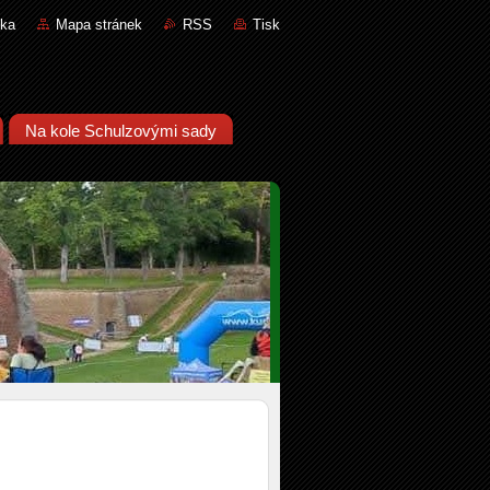
nka
Mapa stránek
RSS
Tisk
Na kole Schulzovými sady