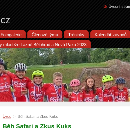
Úvodní strá
-cz
Fotogalerie
Členové týmu
Tréninky
Kalendář závodů
iky mládeže Lázně Bělohrad a Nová Paka 2023
Úvod
>
Běh Safari a Zkus Kuks
Běh Safari a Zkus Kuks