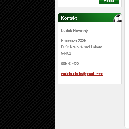
Kontakt
Luděk Novotný
Erbenova 2335
Dvůr Králové nad Labem
54401
605707423
carlakup
kolo@gma
il.com