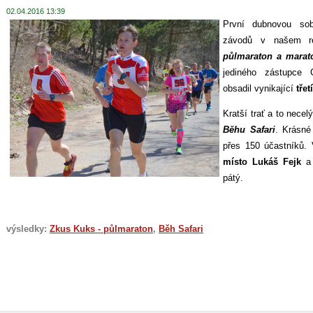
02.04.2016 13:39
První dubnovou sob
závodů v našem 
půlmaraton a marat
jediného zástupce 
obsadil vynikající
třet
Kratší trať a to nece
Běhu Safari
. Krásné 
přes 150 účastníků. 
místo Lukáš Fejk
a 
pátý.
výsledky:
Zkus Kuks - půlmaraton
,
Běh Safari