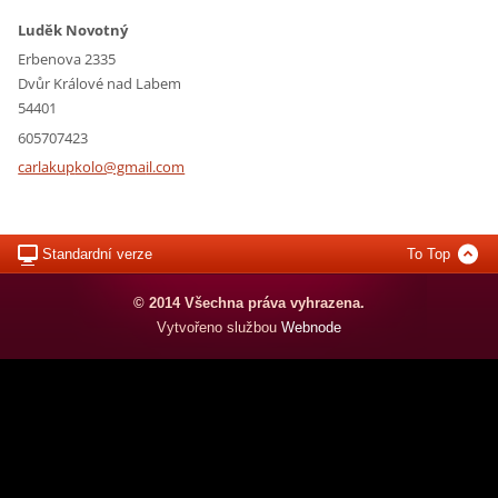
Luděk Novotný
Erbenova 2335
Dvůr Králové nad Labem
54401
605707423
carlakup
kolo@gma
il.com
Standardní verze
To Top
© 2014 Všechna práva vyhrazena.
Vytvořeno službou
Webnode