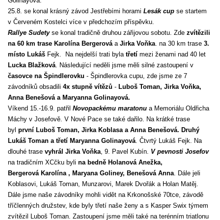
Golinayová.
25.8. se konal krásný závod Jestřebími horami
Lesák cup
se startem
v Červeném Kostelci více v předchozím příspěvku.
Rallye Sudety
se konal tradičně druhou zářijovou sobotu. Zde
zvítězili
na 60 km trase Karolína Bergerová
a
Jirka Voňka
. na 30 km trase
3.
místo Lukáš
Fejk. Na nejdelší trati byla
třetí
mezi ženami nad 40 let
Lucka Blažková
. Následující neděli jsme měli silné zastoupení v
časovce na Špindlerovku
- Špindlerovka cupu, zde jsme ze 7
závodníků obsadili
4x stupně vítězů
-
Luboš Toman, Jirka Voňka,
Anna Benešová a Maryanna Golinayová.
Víkend 15.-16.9. patřil
Novopackému maratonu
a Memoriálu Oldřicha
Máchy v Josefově. V Nové Pace se také dařilo. Na krátké trase
byl
první Luboš Toman, Jirka Koblasa a Anna Benešová. Druhý
Lukáš Toman a třetí Maryanna Golinayová
. Čtvrtý Lukáš Fejk. Na
dlouhé trase
vyhrál Jirka Voňka
, 9. Pavel Kubín.
V pevnosti Josefov
na tradičním XCčku byli
na bedně Holanová Anežka,
Bergerová
Karolína
, Maryana Goliney, Benešová Anna
. Dále jeli
Koblasovi, Lukáš Toman, Munzarovi, Marek Dvořák a Holan Matěj.
Dále jsme naše závodníky mohli vidět na Krkonošské 70tce, závodě
tříčlenných družstev, kde byly třetí naše ženy a s Kasper Swix týmem
zvítězil Luboš Toman. Zastoupení jsme měli také na terénním triatlonu