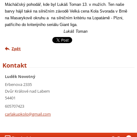
Mácháčský pohodář, kde byl Lukáš Toman 13. v mužích. Ten naše
barvy hájil také na silničním závodě Velká cena Kola Svorada v Brně
na Masarykově okruhu a na silničním kritériu na Lopatárně - Plzni,
patřícího do kriterijního seriálu Giant liga.
Lukáš Toman
Zpět
Kontakt
Luděk Novotný
Erbenova 2335
Dvůr Králové nad Labem
54401
605707423
carlakup
kolo@gma
il.com