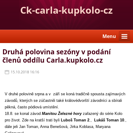
Ck-carla-kupkolo-cz
Menu
Druhá polovina sezóny v podání
členů oddílu Carla.kupkolo.cz
15.10.2018 16:16
V druhé polovině srpna a v září se koná tradičně spousta zajímavých
závodů, kterých se zúčastnili také královédvorští závodníci a sbírali
pěkná, často pódiová umístění.
18.8. se konal závod
Manitou Železné hory
zařazený do série Kolo
pro život. Zde na kratší trati byli
Luboš Toman 2
.,
Lukáš Toman 10
.,
dále jeli Jan Toman, Anna Benešová, Jirka Koblasa, Maryana