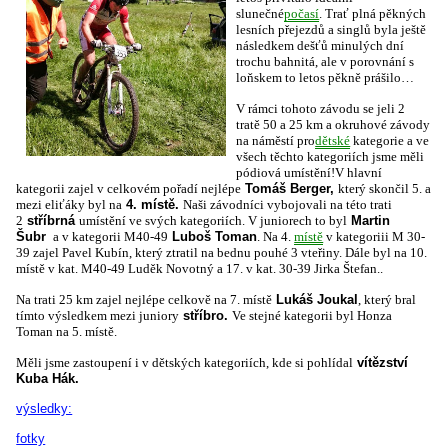
slunečné
počasí
. Trať plná pěkných
lesních přejezdů a singlů byla ještě
následkem dešťů minulých dní
trochu bahnitá, ale v porovnání s
loňskem to letos pěkně prášilo…
V rámci tohoto závodu se jeli 2
tratě 50 a 25 km a okruhové závody
na náměstí pro
dětské
kategorie a ve
všech těchto kategoriích jsme měli
pódiová umístění!
V hlavní
kategorii zajel v celkovém pořadí nejlépe
Tomáš Berger,
který skončil 5. a
mezi eliťáky byl na
4. místě.
Naši závodníci vybojovali na této trati
2
stříbrná
umístění ve svých kategoriích. V juniorech to byl
Martin
Šubr
a v kategorii M40-49
Luboš Toman
. Na 4.
místě
v kategoriii M 30-
39 zajel Pavel Kubín, který ztratil na bednu pouhé 3 vteřiny. Dále byl na 10.
místě v kat. M40-49 Luděk Novotný a 17. v kat. 30-39 Jirka Štefan..
Na trati 25 km zajel nejlépe celkově na 7. místě
Lukáš Joukal
, který bral
tímto výsledkem mezi juniory
stříbro.
Ve stejné kategorii byl Honza
Toman na 5. místě.
Měli jsme zastoupení i v dětských kategoriích, kde si pohlídal
vítězství
Kuba Hák.
výsledky:
fotky