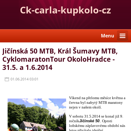
Ck-carla-kupkolo-cz
Menu
Jičínská 50 MTB, Král Šumavy MTB,
CyklomaratonTour OkoloHradce -
31.5. a 1.6.2014
01.06.2014 03:01
Víkend na přelomu měsíce května a
června byl nabytý MTB maratony
nejen v našem okolí.
V sobotu 31.5.2014 se konal již 9.
ročník
Jičínské 50
.. Oproti
loňskému záplavovému období nás
letos přivítalo ideální