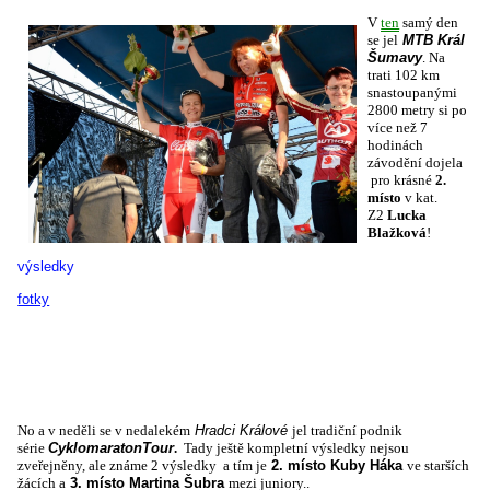
V
ten
samý den
se jel
MTB Král
Šumavy
. Na
trati 102 km
snastoupanými
2800 metry si po
více než 7
hodinách
závodění dojela
pro krásné
2.
místo
v kat.
Z2
Lucka
Blažková
!
výsledky
fotky
No a v neděli se v nedalekém
Hradci Králové
jel tradiční podnik
série
CyklomaratonTour
.
Tady ještě kompletní výsledky nejsou
zveřejněny, ale známe 2 výsledky a tím je
2. místo Kuby Háka
ve starších
žácích a
3. místo Martina Šubra
mezi juniory..