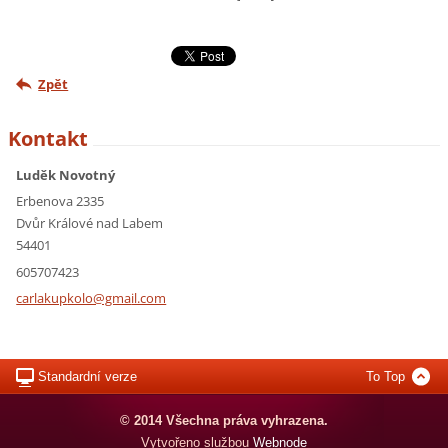
Zpět
Kontakt
Luděk Novotný
Erbenova 2335
Dvůr Králové nad Labem
54401
605707423
carlakup
kolo@gma
il.com
Standardní verze
To Top
© 2014 Všechna práva vyhrazena.
Vytvořeno službou
Webnode