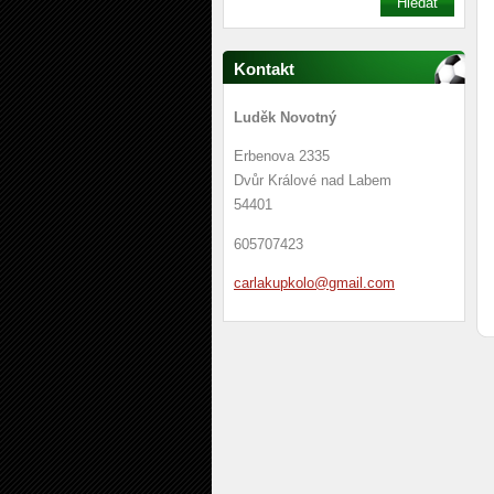
Kontakt
Luděk Novotný
Erbenova 2335
Dvůr Králové nad Labem
54401
605707423
carlakup
kolo@gma
il.com