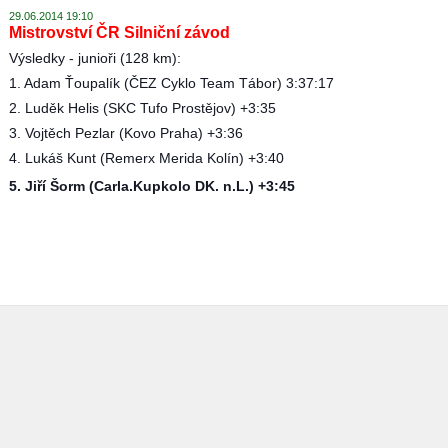
29.06.2014 19:10
Mistrovství ČR Silniční závod
Výsledky - junioři (128 km):
1. Adam Ťoupalík (ČEZ Cyklo Team Tábor) 3:37:17
2. Luděk Helis (SKC Tufo Prostějov) +3:35
3. Vojtěch Pezlar (Kovo Praha) +3:36
4. Lukáš Kunt (Remerx Merida Kolín) +3:40
5. Jiří Šorm (Carla.Kupkolo DK. n.L.) +3:45