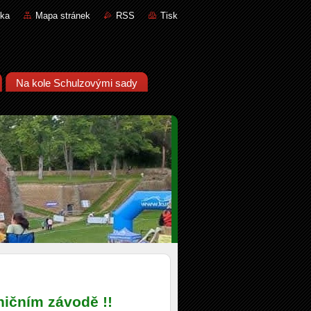
nka
Mapa stránek
RSS
Tisk
Na kole Schulzovými sady
lničním závodě !!