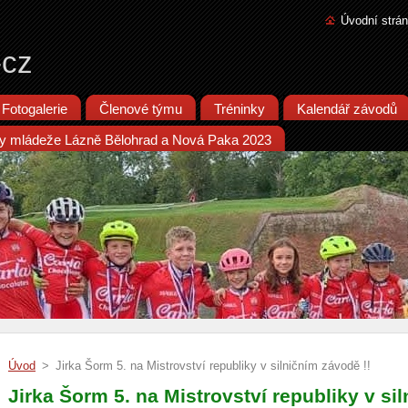
Úvodní strá
-cz
Fotogalerie
Členové týmu
Tréninky
Kalendář závodů
iky mládeže Lázně Bělohrad a Nová Paka 2023
Úvod
>
Jirka Šorm 5. na Mistrovství republiky v silničním závodě !!
Jirka Šorm 5. na Mistrovství republiky v si