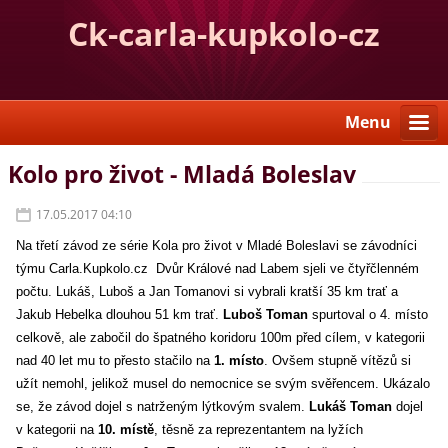
Ck-carla-kupkolo-cz
Menu
Kolo pro život - Mladá Boleslav
17.05.2017 04:10
Na třetí závod ze série Kola pro život v Mladé Boleslavi se závodníci
týmu Carla.Kupkolo.cz Dvůr Králové nad Labem sjeli ve čtyřčlenném
počtu. Lukáš, Luboš a Jan Tomanovi si vybrali kratší 35 km trať a
Jakub Hebelka dlouhou 51 km trať.
Luboš Toman
spurtoval o 4. místo
celkově, ale zabočil do špatného koridoru 100m před cílem, v kategorii
nad 40 let mu to přesto stačilo na
1. místo
. Ovšem stupně vítězů si
užít nemohl, jelikož musel do nemocnice se svým svěřencem. Ukázalo
se, že závod dojel s natrženým lýtkovým svalem.
Lukáš Toman
dojel
v kategorii na
10. místě
, těsně za reprezentantem na lyžích