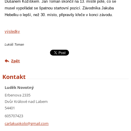
Dušanem Kožíškem. Jan Toman skončil na 13. místě poté, co se
musel vypořádat se špatnou startovní pozicí. Závodníka Jakuba
Hebelku o lepší, než 30. místo, připravily křeče v konci závodu.
výsledky
Lukáš Toman
Zpět
Kontakt
Luděk Novotný
Erbenova 2335
Dvůr Králové nad Labem
54401
605707423
carlakup
kolo@gma
il.com