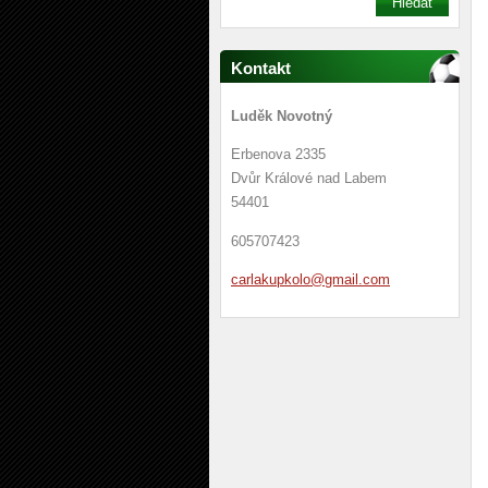
Kontakt
Luděk Novotný
Erbenova 2335
Dvůr Králové nad Labem
54401
605707423
carlakup
kolo@gma
il.com