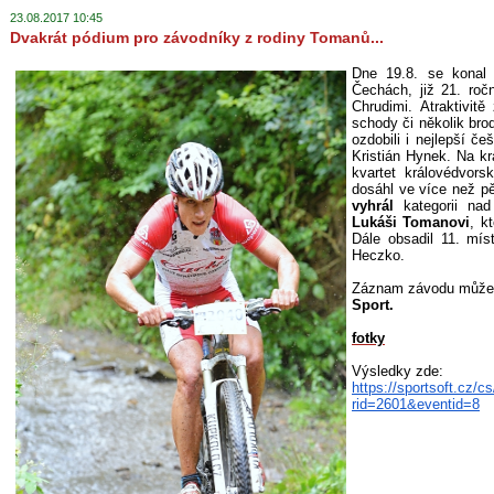
23.08.2017 10:45
Dvakrát pódium pro závodníky z rodiny Tomanů...
Dne 19.8. se konal 
Čechách, již 21. ro
Chrudimi. Atraktivit
schody či několik brod
ozdobili i nejlepší če
Kristián Hynek. Na kr
kvartet královédvors
dosáhl ve více než pě
vyhrál
kategorii na
Lukáši Tomanovi
, k
Dále obsadil 11. mí
Heczko.
Záznam závodu může
Sport.
fotky
Výsledky zde:
https://sportsoft.cz/c
rid=2601&eventid=
8