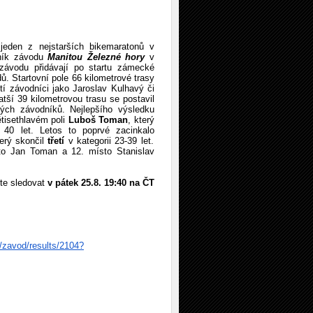
jeden z nejstarších bikemaratonů v
čník závodu
Manitou Železné hory
v
ě závodu přidávají po startu zámecké
ů. Startovní pole 66 kilometrové trasy
ští závodníci jako Jaroslav Kulhavý či
atší 39 kilometrovou trasu se postavil
kých závodníků. Nejlepšího výsledku
tisethlavém poli
Luboš Toman
, který
d 40 let. Letos to poprvé zacinkalo
terý skončil
třetí
v kategorii 23-39 let.
sto Jan Toman a 12. místo Stanislav
te sledovat
v pátek 25.8. 19:40 na ČT
s/zavod/
results/2104?