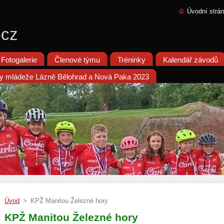
Úvodní strá
-cz
Fotogalerie
Členové týmu
Tréninky
Kalendář závodů
iky mládeže Lázně Bělohrad a Nová Paka 2023
Úvod
>
KPŽ Manitou Železné hory
KPŽ Manitou Železné hory