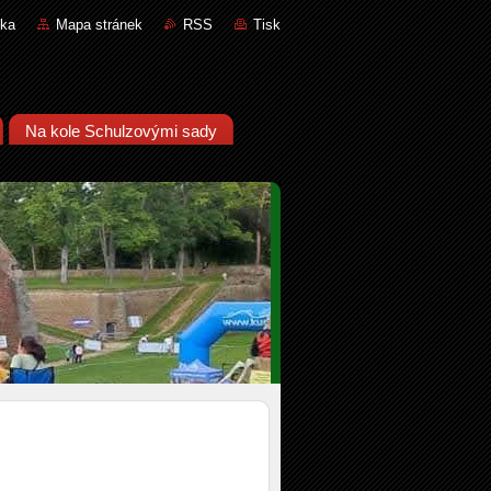
nka
Mapa stránek
RSS
Tisk
Na kole Schulzovými sady