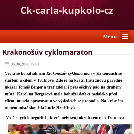
Ck-carla-kupkolo-cz
Menu
Krakonošův cyklomaraton
06.08.2016 19:01
Včera se konal silniční
Krakonošův cyklomaraton
v Krkonoších se
startem a cílem v Trutnově. Zde se na kratší trati znovu parádně
ukázal
Tomáš Berger
a trať zdolal i přes ošklivý pád
na druhém
místě!
Karolina Bergerová měla bohužel defekt nedaleko před
cílem, musela opravovat a ve výsledcích se propadla. Na krásném
osmém místě skončila Lucie Hrnčířová.
V dětských kategoriích, které měly svůj okruh centrem Trutnova