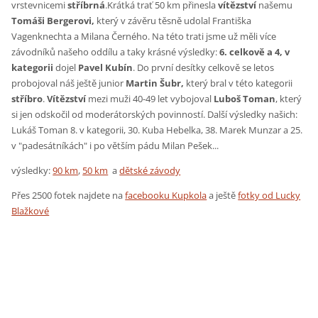
vrstevnicemi
stříbrná
.Krátká trať 50 km přinesla
vítězství
našemu
Tomáši Bergerovi,
který v závěru těsně udolal Františka
Vagenknechta a Milana Černého. Na této trati jsme už měli více
závodníků našeho oddílu a taky krásné výsledky:
6. celkově a 4, v
kategorii
dojel
Pavel Kubín
. Do první desítky celkově se letos
probojoval náš ještě junior
Martin Šubr,
který bral v této kategorii
stříbro
.
Vítězství
mezi muži 40-49 let vybojoval
Luboš Toman
, který
si jen odskočil od moderátorských povinností. Další výsledky našich:
Lukáš Toman 8. v kategorii, 30. Kuba Hebelka, 38. Marek Munzar a 25.
v "padesátníkách" i po větším pádu Milan Pešek...
výsledky:
90 km
,
50 km
a
dětské závody
Přes 2500 fotek najdete na
facebooku Kupkola
a ještě
fotky od Lucky
Blažkové