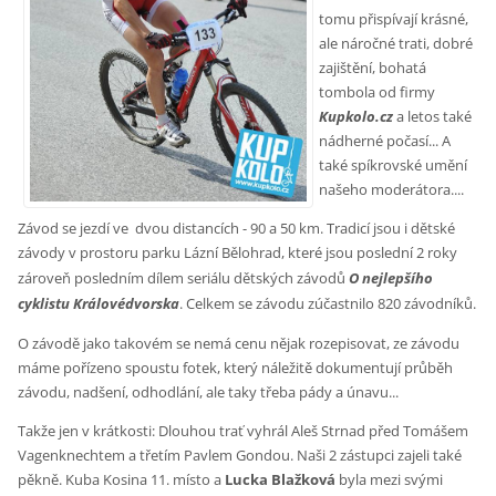
tomu přispívají krásné,
ale náročné trati, dobré
zajištění, bohatá
tombola od firmy
Kupkolo.cz
a letos také
nádherné počasí... A
také spíkrovské umění
našeho moderátora....
Závod se jezdí ve dvou distancích - 90 a 50 km. Tradicí jsou i dětské
závody v pro
storu parku Lázní Bělohrad, které jsou poslední 2 roky
zároveň posledním dílem seriálu dětských závodů
O nejlepšího
cyklistu Královédvorska
. Celkem se závodu zúčastnilo 820 závodníků.
O závodě jako takovém se nemá cenu nějak rozepisovat, ze závodu
máme pořízeno spoustu fotek, který náležitě dokumentují průběh
závodu, nadšení, odhodlání, ale taky třeba pády a únavu...
Takže jen v krátkosti: Dlouhou trať vyhrál Aleš Strnad před Tomášem
Vagenknechtem a třetím Pavlem Gondou. Naši 2 zástupci zajeli také
pěkně. Kuba Kosina 11. místo a
Lucka Blažková
byla mezi svými