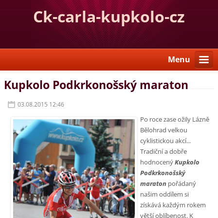
Ck-carla-kupkolo-cz
Menu
Kupkolo Podkrkonošský maraton
03.08.2015 12:46
Po roce zase ožily Lázně
Bělohrad velkou
cyklistickou akcí...
Tradiční a dobře
hodnocený
Kupkolo
Podkrkonošský
maraton
pořádaný
našim oddílem si
získává každým rokem
větší oblíbenost. K