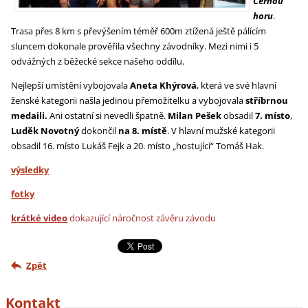
Černou
horu
.
Trasa přes 8 km s převýšením téměř 600m ztížená ještě pálícím
sluncem dokonale prověřila všechny závodníky. Mezi nimi i 5
odvážných z běžecké sekce našeho oddílu.
Nejlepší umístění vybojovala
Aneta Khýrová
, která ve své hlavní
ženské kategorii našla jedinou přemožitelku a vybojovala
stříbrnou
medaili.
Ani ostatní si nevedli špatně.
Milan Pešek
obsadil
7. místo
,
Luděk Novotný
dokončil
na 8. místě
. V hlavní mužské kategorii
obsadil 16. místo Lukáš Fejk a 20. místo „hostující“ Tomáš Hak.
výsledky
fotky
krátké video
dokazující náročnost závěru závodu
Zpět
Kontakt