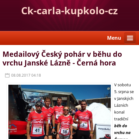
Ck-carla-kupkolo-cz
Menu
Medailový Český pohár v běhu do
vrchu Janské Lázně - Černá hora
08.08.2017 04:18
V sobotu
5. srpna se
v Janských
Lázních
konal
tradiční
běh do
vrchu na