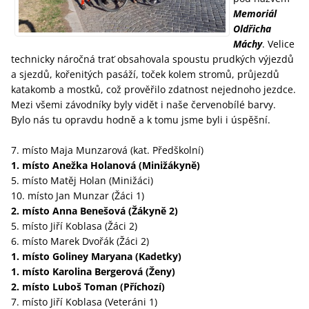
Memoriál
Oldřicha
Máchy
. Velice
technicky náročná trať obsahovala spoustu prudkých výjezdů
a sjezdů, kořenitých pasáží, toček kolem stromů, průjezdů
katakomb a mostků, což prověřilo zdatnost nejednoho jezdce.
Mezi všemi závodníky byly vidět i naše červenobílé barvy.
Bylo nás tu opravdu hodně a k tomu jsme byli i úspěšní.
7. místo Maja Munzarová (kat. Předškolní)
1. místo Anežka Holanová (Minižákyně)
5. místo Matěj Holan (Minižáci)
10. místo Jan Munzar (Žáci 1)
2. místo Anna Benešová (Žákyně 2)
5. místo Jiří Koblasa (Žáci 2)
6. místo Marek Dvořák (Žáci 2)
1. místo Goliney Maryana (Kadetky)
1. místo Karolina Bergerová (Ženy)
2. místo Luboš Toman (Příchozí)
7. místo Jiří Koblasa (Veteráni 1)