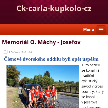
Ck-carla-kupkolo-cz
Menu
Memoriál O. Máchy - Josefov
17.09.2018 21:23
Členové dvorského oddílu byli opět úspěšní
Tuto neděli
se konal již
tradiční
cyklistický
závod v cross
country, který
se konal
v Josefově
pod názvem