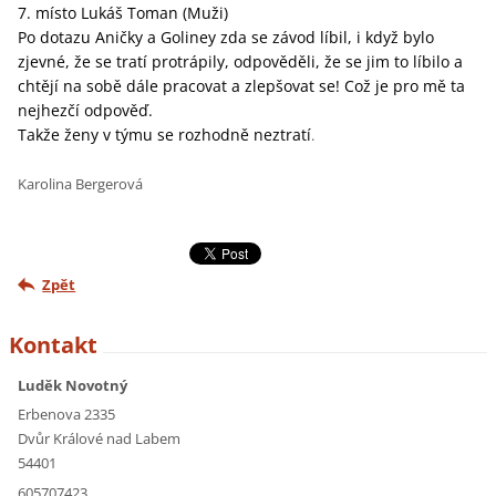
7. místo Lukáš Toman (Muži)
Po dotazu Aničky a Goliney zda se závod líbil, i když bylo
zjevné, že se tratí protrápily, odpověděli, že se jim to líbilo a
chtějí na sobě dále pracovat a zlepšovat se! Což je pro mě ta
nejhezčí odpověď.
Takže ženy v týmu se rozhodně neztratí
.
Karolina Bergerová
Zpět
Kontakt
Luděk Novotný
Erbenova 2335
Dvůr Králové nad Labem
54401
605707423