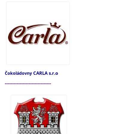
CARLA s.r.o
Čokoládovny
-------------------------------