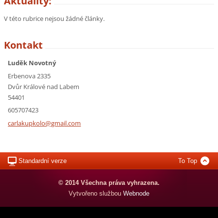
Aktuality:
V této rubrice nejsou žádné články.
Kontakt
Luděk Novotný
Erbenova 2335
Dvůr Králové nad Labem
54401
605707423
carlakup
kolo@gma
il.com
Standardní verze
To Top
© 2014 Všechna práva vyhrazena.
Vytvořeno službou
Webnode