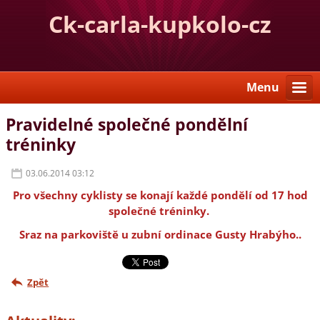
Ck-carla-kupkolo-cz
Menu
Pravidelné společné pondělní
tréninky
03.06.2014 03:12
Pro všechny cyklisty se konají každé
pondělí od 17 hod
společné tréninky.
Sraz na parkoviště u zubní ordinace Gusty Hrabýho..
Zpět