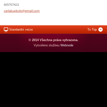
605707423
carlakup
kolo@gma
il.com
Standardní verze
To Top
© 2014 Všechna práva vyhrazena.
Vytvořeno službou
Webnode