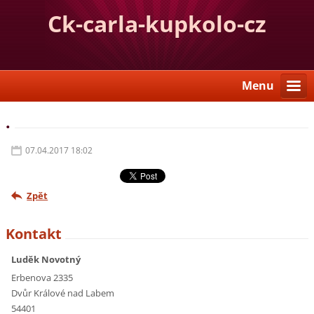
Ck-carla-kupkolo-cz
Menu
.
07.04.2017 18:02
Zpět
Kontakt
Luděk Novotný
Erbenova 2335
Dvůr Králové nad Labem
54401