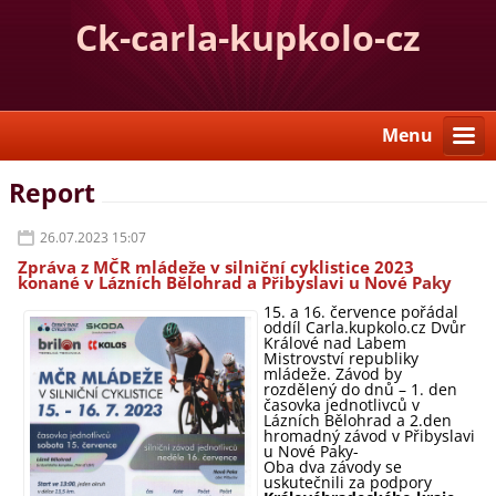
Ck-carla-kupkolo-cz
Menu
Report
26.07.2023 15:07
Zpráva z MČR mládeže v silniční cyklistice 2023
konané v Lázních Bělohrad a Přibyslavi u Nové P
aky
15. a 16. července pořádal
oddíl Carla.kupkolo.cz Dvůr
Králové nad Labem
Mistrovství republiky
mládeže. Závod by
rozdělený do dnů – 1. den
časovka jednotlivců v
Lázních Bělohrad a 2.den
hromadný závod v Přibyslavi
u Nové Paky-
Oba dva závody se
uskutečnili za podpory