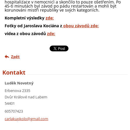
hospitalizace v nemocnici a skončilo to pouze ošetřením. Po
45-ti minutách byl závod po pádu restartován a mohli být
korunováni mistři republiky ve svých kategoriích.
Kompletní výsledky
zde:
Fotky od Jaroslava Kociána z
obou závodů zde:
videa z obou závodů
zde:
Zpět
Kontakt
Luděk Novotný
Erbenova 2335
Dvůr Králové nad Labem
54401
605707423
carlakup
kolo@gma
il.com