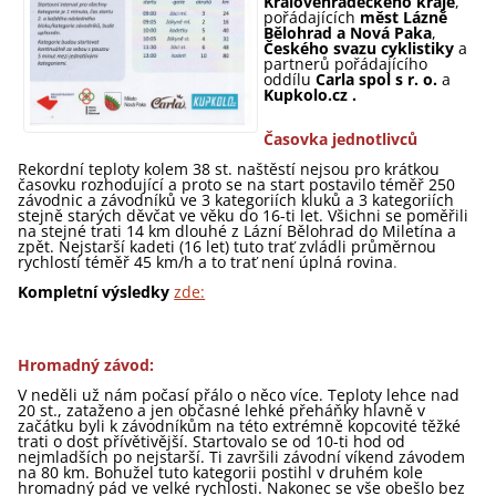
Královéhradeckého kraje
,
pořádajících
měst Lázně
Bělohrad a Nová Paka
,
Českého svazu cyklistiky
a
partnerů pořádajícího
oddílu
Carla spol s r. o.
a
Kupkolo.cz .
Časovka jednotlivců
Rekordní teploty kolem 38 st. naštěstí nejsou pro krátkou
časovku rozhodující a proto se na start postavilo téměř 250
závodnic a závodníků ve 3 kategoriích kluků a 3 kategoriích
stejně starých děvčat ve věku do 16-ti let. Všichni se poměřili
na stejné trati 14 km dlouhé z Lázní Bělohrad do Miletína a
zpět. Nejstarší kadeti (16 let) tuto trať zvládli průměrnou
rychlostí téměř 45 km/h a to trať není úplná rovina
.
Kompletní výsledky
zde:
Hromadný závod:
V neděli už nám počasí přálo o něco více. Teploty lehce nad
20 st., zataženo a jen občasné lehké přeháňky hlavně v
začátku byli k závodníkům na této extrémně kopcovité těžké
trati o dost přívětivější. Startovalo se od 10-ti hod od
nejmladších po nejstarší. Ti završili závodní víkend závodem
na 80 km. Bohužel tuto kategorii postihl v druhém kole
hromadný pád ve velké rychlosti. Nakonec se vše obešlo bez