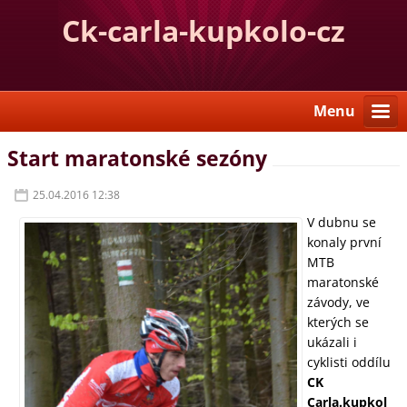
Ck-carla-kupkolo-cz
Menu
Start maratonské sezóny
25.04.2016 12:38
V dubnu se
konaly první
MTB
maratonské
závody, ve
kterých se
ukázali i
cyklisti oddílu
CK
Carla.kupkol