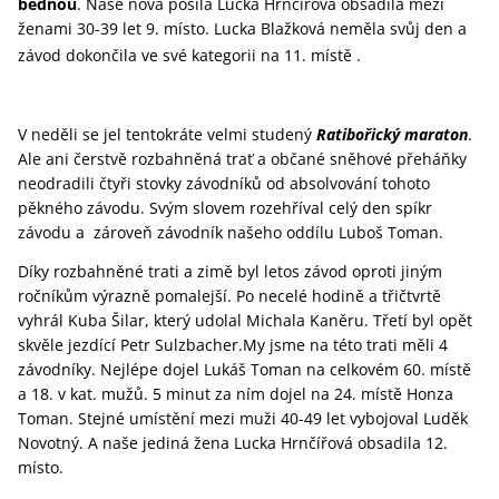
bednou
. Naše nová posila Lucka Hrnčířová obsadila mezi
ženami 30-39 let 9. místo. Lucka Blažková neměla svůj den a
závod dokončila ve své kategorii
na 11. místě .
V neděli se jel tentokráte velmi studený
Ratibořický maraton
.
Ale ani čerstvě rozbahněná trať a občané sněhové přeháňky
neodradili čtyři stovky závodníků od absolvování tohoto
pěkného závodu. Svým slovem rozehříval celý den spíkr
závodu a zároveň závodník našeho oddílu Luboš Toman.
Díky rozbahněné trati a zimě byl letos závod oproti jiným
ročníkům výrazně pomalejší. Po necelé hodině a třičtvrtě
vyhrál Kuba Šilar, který udolal Michala Kaněru. Třetí byl opět
skvěle jezdící Petr Sulzbacher.My jsme na této trati měli 4
závodníky. Nejlépe dojel Lukáš Toman na celkovém 60. místě
a 18. v kat. mužů. 5 minut za ním dojel na 24. místě Honza
Toman. Stejné umístění mezi muži 40-49 let vybojoval Luděk
Novotný. A naše jediná žena Lucka Hrnčířová obsadila 12.
místo.