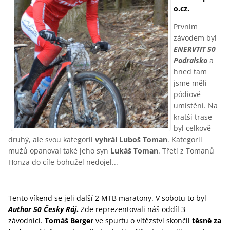
o.cz.
Prvním
závodem byl
ENERVTIT 50
Podralsko
a
hned tam
jsme měli
pódiové
umístění. Na
kratší trase
byl celkově
druhý, ale svou kategorii
vyhrál Luboš Toman
. Kategorii
mužů opanoval také jeho syn
Lukáš Toman
. Třetí z Tomanů
Honza do cíle bohužel nedojel...
Tento víkend se jeli další 2 MTB maratony. V sobotu to byl
Author 50 Česky Ráj
.
Zde reprezentovali náš oddíl 3
závodníci.
Tomáš Berger
ve spurtu o vítězství skončil
těsně za