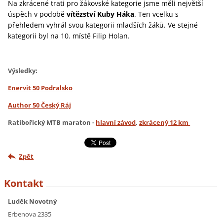
Na zkrácené trati pro žákovské kategorie jsme měli největší
úspěch v podobě
vítězství Kuby Háka
. Ten vcelku s
přehledem vyhrál svou kategorii mladších žáků. Ve stejné
kategorii byl na 10. místě Filip Holan.
Výsledky:
Enervit 50 Podralsko
Author 50 Český Ráj
Ratibořický MTB maraton -
hlavní závod
,
zkrácený 12 km
Zpět
Kontakt
Luděk Novotný
Erbenova 2335