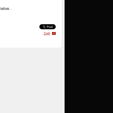
 běžek...
Zpět