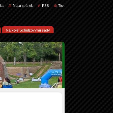
nka
Mapa stránek
RSS
Tisk
Na kole Schulzovými sady