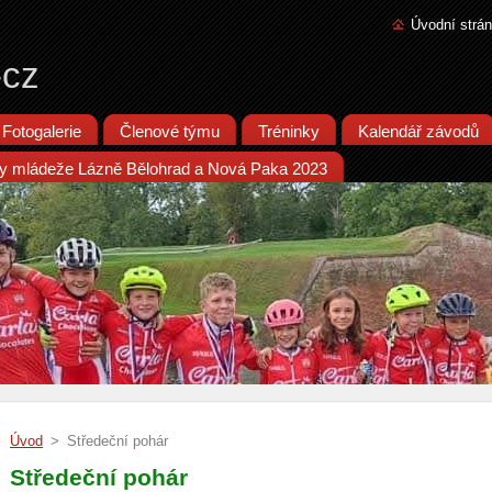
Úvodní strá
-cz
Fotogalerie
Členové týmu
Tréninky
Kalendář závodů
iky mládeže Lázně Bělohrad a Nová Paka 2023
Úvod
>
Středeční pohár
Středeční pohár