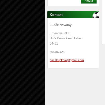
Kontakt
Luděk Novotný
Erbenova 2335
Dvůr Králové nad Labem
54401
605707423
carlakup
kolo@gma
il.com