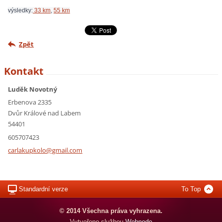
výsledky:
 33 km
, 
55 km
Zpět
Kontakt
Luděk Novotný
Erbenova 2335
Dvůr Králové nad Labem
54401
605707423
carlakup
kolo@gma
il.com
Standardní verze
To Top
© 2014 Všechna práva vyhrazena.
Vytvořeno službou
Webnode