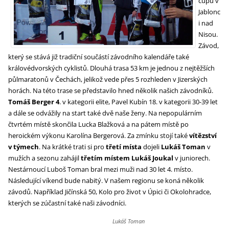
cupu v
Jablonc
i nad
Nisou.
Závod,
který se stává již tradiční součástí závodního kalendáře také
královédvorských cyklistů. Dlouhá trasa 53 km je jednou z nejtěžších
půlmaratonů v Čechách, jelikož vede přes 5 rozhleden v Jizerských
horách. Na této trase se představilo hned několik našich závodníků.
Tomáš Berger 4
. v kategorii elite, Pavel Kubín 18. v kategorii 30-39 let
a dále se odvážily na start také dvě naše ženy. Na nepopulárním
čtvrtém místě skončila Lucka Blažková a na pátem místě po
heroickém výkonu Karolína Bergerová. Za zmínku stojí také
vítězství
v týmech
. Na krátké trati si pro
třetí místa
dojeli
Lukáš Toman
v
mužích a sezonu zahájil
třetím místem Lukáš Joukal
v juniorech.
Nestárnoucí Luboš Toman bral mezi muži nad 30 let 4. místo.
Následující víkend bude nabitý. V našem regionu se koná několik
závodů. Například Jičínská 50, Kolo pro život v Úpici či Okolohradce,
kterých se zúčastní také naši závodníci.
Lukáš Toman