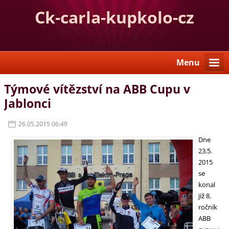
Ck-carla-kupkolo-cz
Menu
Týmové vítězství na ABB Cupu v
Jablonci
26.05.2015 06:49
Dne
23.5.
2015
se
konal
již 8.
ročník
ABB