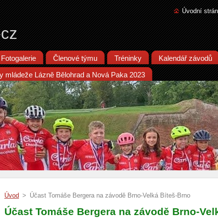
Úvodní strá
-cz
Fotogalerie
Členové týmu
Tréninky
Kalendář závodů
iky mládeže Lázně Bělohrad a Nová Paka 2023
Úvod
>
Účast Tomáše Bergera na závodě Brno-Velká Bíteš-Brno
Účast Tomáše Bergera na závodě Brno-Velk