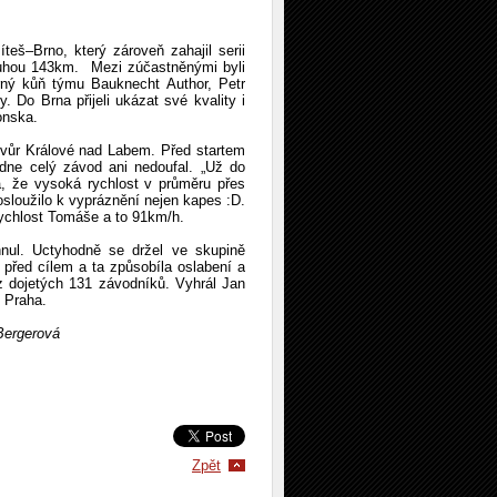
eš–Brno, který zároveň zahajil serii
ouhou 143km. Mezi zúčastněnými byli
erný kůň týmu Bauknecht Author, Petr
 Do Brna přijeli ukázat své kvality i
onska.
Dvůr Králové nad Labem. Před startem
ádne celý závod ani nedoufal. „Už do
, že vysoká rychlost v průměru přes
osloužilo k vypráznění nejen kapes :D.
 rychlost Tomáše a to 91km/h.
hnul. Uctyhodně se držel ve skupině
ů před cílem a ta způsobíla oslabení a
z dojetých 131 závodníků. Vyhrál Jan
y Praha.
ergerová
Zpět