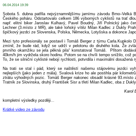
06.04.2014 19:39
Sobota 5. dubna patřila nejvýznamnějšímu jarnímu závodu Brno–Velká Bít
Českého poháru. Odstartovalo celkem 186 výborných cyklistů na trať dl
např. elitní biker Jaroslav Kulhavý, Pavel Boudný, Jiří Polnický jako č
Lechner (3.místo z MR), ale také loňský vítěz Milan Kadlec z Dukly Prahy.
špičkový jezdci ze Slovenska, Polska, Německa, Lotyšska a dokonce Jap
Mezi tyto profesionály se postavil i Tomáš Berger z týmu Carla.Kupkolo 
zmínil, že bude rád, když se udrží v pelotonu do druhého kola. Že zvl
prvního okamžiku se jela pěkná pila“ konstatoval Tomáš. Přitom dodává
40km/h jim vydržela skoro hodinu. Potom se na chvíli tempo snížilo, což p
To, že se silniční cyklisté nebojí rychlosti, potvrdila i maximální dosažená
Na trati se stal i pád, který se naštěstí našemu stájovému jezdci vy
nejlepších (jako jeden z mála). Svalová krize ho ale postihla pár kilometr
ztrátu výhodných pozic. Tomáš Berger nakonec obsadil krásné 93.místo 
Tratník ze Slovinska, druhý František Sisr a třetí Milan Kadlec, oba z Dukl
Karol B
kompletní výsledky později...
Krátké video ze závodu