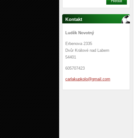
Kontakt
Luděk Novotný
Erbenova 2335
Dvůr Králové nad Labem
54401
605707423
carlakup
kolo@gma
il.com