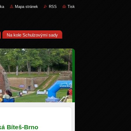
nka
Mapa stránek
RSS
Tisk
Na kole Schulzovými sady
á Bíteš-Brno