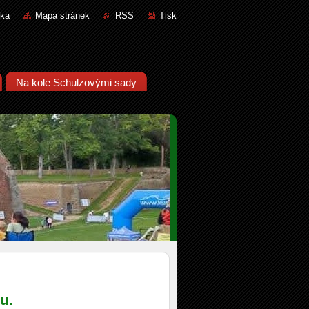
nka
Mapa stránek
RSS
Tisk
Na kole Schulzovými sady
u.