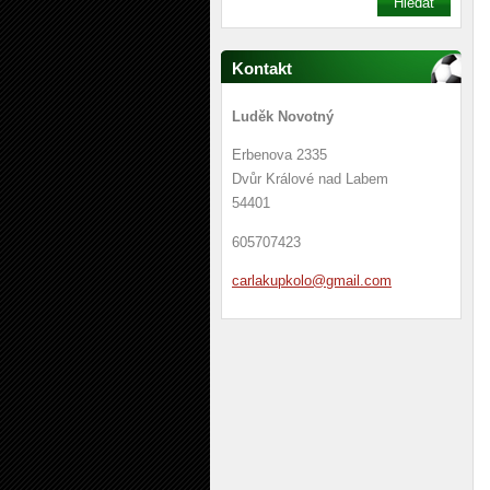
Kontakt
Luděk Novotný
Erbenova 2335
Dvůr Králové nad Labem
54401
605707423
carlakup
kolo@gma
il.com