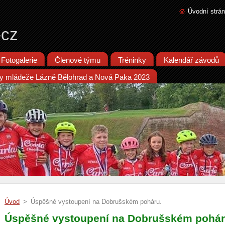
Úvodní strá
-cz
Fotogalerie
Členové týmu
Tréninky
Kalendář závodů
iky mládeže Lázně Bělohrad a Nová Paka 2023
Úvod
>
Úspěšné vystoupení na Dobrušském poháru.
Úspěšné vystoupení na Dobrušském pohár