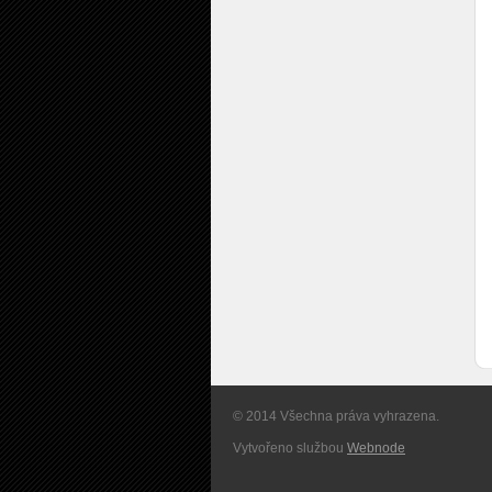
© 2014 Všechna práva vyhrazena.
Vytvořeno službou
Webnode