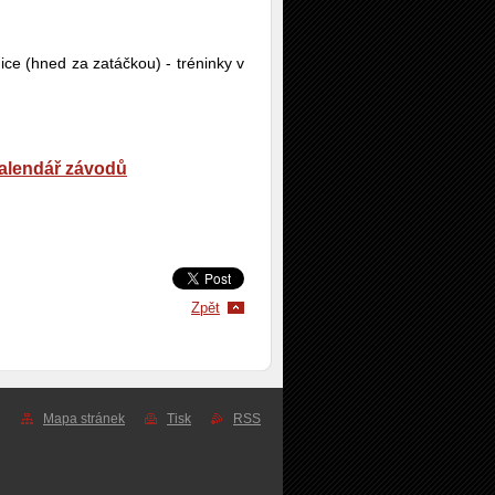
ice (hned za zatáčkou) - tréninky v
alendář závodů
Zpět
Mapa stránek
Tisk
RSS