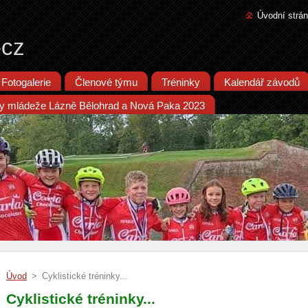
Úvodní strá
-cz
Fotogalerie
Členové týmu
Tréninky
Kalendář závodů
iky mládeže Lázně Bělohrad a Nová Paka 2023
Úvod
>
Cyklistické tréninky...
Cyklistické tréninky...