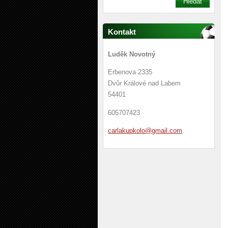
Kontakt
Luděk Novotný
Erbenova 2335
Dvůr Králové nad Labem
54401
605707423
carlakup
kolo@gma
il.com