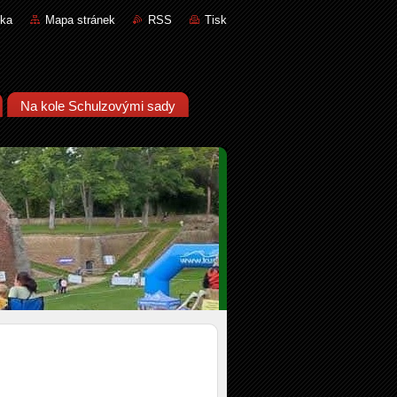
nka
Mapa stránek
RSS
Tisk
Na kole Schulzovými sady