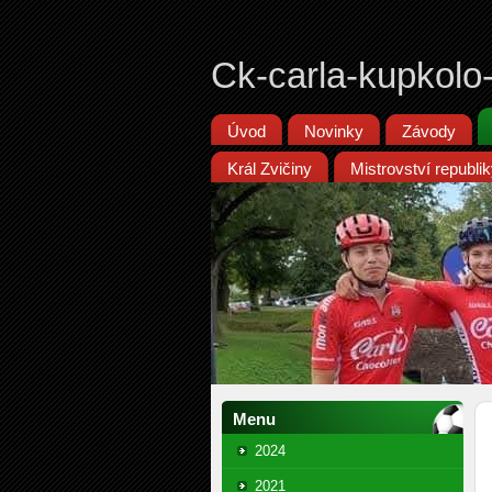
Ck-carla-kupkolo
Úvod
Novinky
Závody
Král Zvičiny
Mistrovství republ
Menu
2024
2021