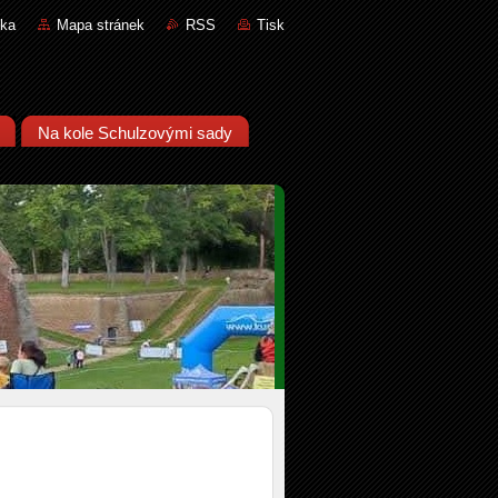
nka
Mapa stránek
RSS
Tisk
Na kole Schulzovými sady