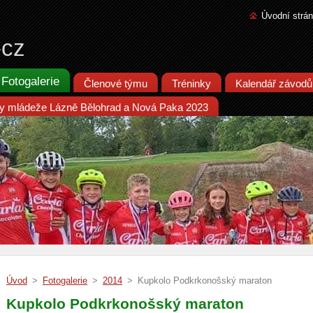
Úvodní strá
-cz
Fotogalerie
Členové týmu
Tréninky
Kalendář závodů
iky mládeže Lázně Bělohrad a Nová Paka 2023
Úvod
>
Fotogalerie
>
2014
>
Kupkolo Podkrkonošský maraton
Kupkolo Podkrkonošský maraton