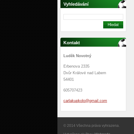
Vyhledávání
Kontakt
Luděk Novotný
Erbenova 2335
Dvůr Králové nad Labem
54401
605707423
carlakup
kolo@gma
il.com
© 2014 Všechna práva vyhrazena.