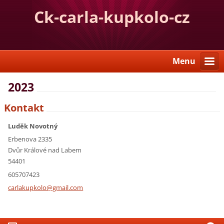
Ck-carla-kupkolo-cz
Menu
2023
Kontakt
Luděk Novotný
Erbenova 2335
Dvůr Králové nad Labem
54401
605707423
carlakup
kolo@gma
il.com