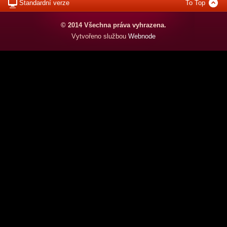
Standardní verze
To Top
© 2014 Všechna práva vyhrazena.
Vytvořeno službou
Webnode