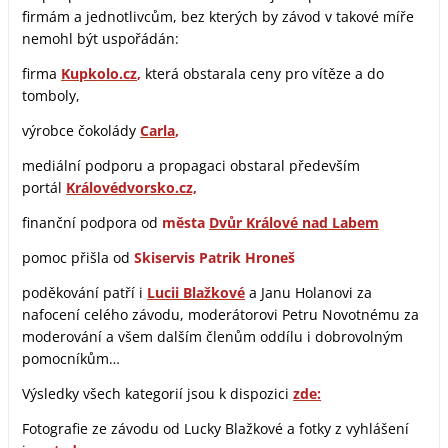
firmám a jednotlivcům, bez kterých by závod v takové míře
nemohl být uspořádán:
firma
Kupkolo.cz
,
která obstarala ceny pro vítěze a do
tomboly,
výrobce čokolády
Carla
,
mediální podporu a propagaci obstaral především
portál
Královédvorsko.cz,
finanční podpora od
města
Dvůr Králové nad Labem
pomoc přišla od
Skiservis Patrik Hroneš
poděkování patří i
Lucii Blažkové
a Janu Holanovi za
nafocení celého závodu, moderátorovi Petru Novotnému za
moderování a všem dalším členům oddílu i dobrovolným
pomocníkům…
Výsledky všech kategorií jsou k dispozici
zde
:
Fotografie ze závodu od Lucky Blažkové a fotky z vyhlášení