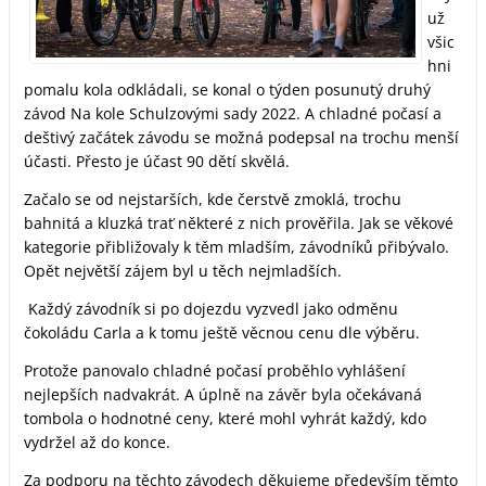
už
všic
hni
pomalu kola odkládali, se konal o týden posunutý druhý
závod Na kole Schulzovými sady 2022. A chladné počasí a
deštivý začátek závodu se možná podepsal na trochu menší
účasti. Přesto je účast 90 dětí skvělá.
Začalo se od nejstarších, kde čerstvě zmoklá, trochu
bahnitá a kluzká trať některé z nich prověřila. Jak se věkové
kategorie přibližovaly k těm mladším, závodníků přibývalo.
Opět největší zájem byl u těch nejmladších.
Každý závodník si po dojezdu vyzvedl jako odměnu
čokoládu Carla a k tomu ještě věcnou cenu dle výběru.
Protože panovalo chladné počasí proběhlo vyhlášení
nejlepších nadvakrát. A úplně na závěr byla očekávaná
tombola o hodnotné ceny, které mohl vyhrát každý, kdo
vydržel až do konce.
Za podporu na těchto závodech děkujeme především těmto