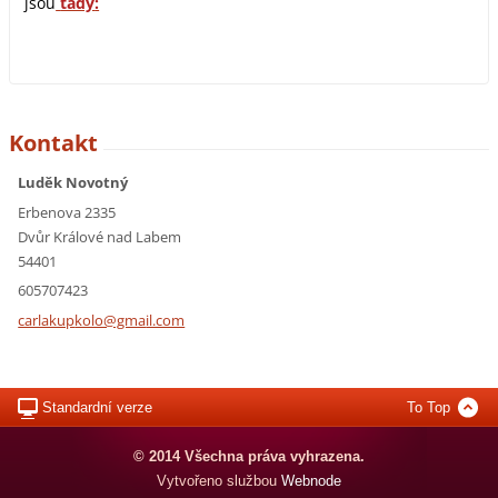
jsou
tady
:
Kontakt
Luděk Novotný
Erbenova 2335
Dvůr Králové nad Labem
54401
605707423
carlakup
kolo@gma
il.com
Standardní verze
To Top
© 2014 Všechna práva vyhrazena.
Vytvořeno službou
Webnode