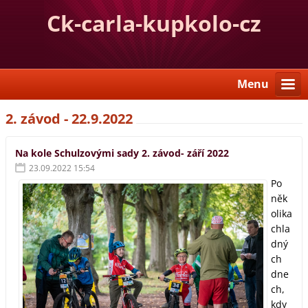
Ck-carla-kupkolo-cz
Menu
2. závod - 22.9.2022
Na kole Schulzovými sady 2. závod- září 2022
23.09.2022 15:54
Po
něk
olika
chla
dný
ch
dne
ch,
kdy