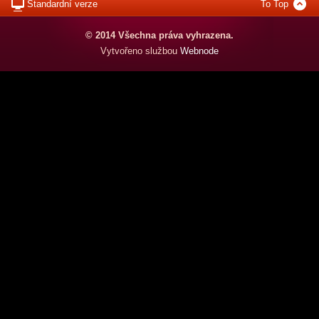
Standardní verze
To Top
© 2014 Všechna práva vyhrazena.
Vytvořeno službou
Webnode