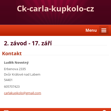
Ck-carla-kupkolo-cz
Menu
2. závod - 17. září
Kontakt
Luděk Novotný
Erbenova 2335
Dvůr Králové nad Labem
54401
605707423
carlakup
kolo@gma
il.com