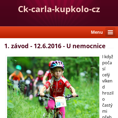
Ck-carla-kupkolo-cz
Menu
1. závod - 12.6.2016 - U nemocnice
I když
poča
sí
celý
víken
d
hrozil
o
častý
mi
přeh