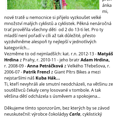
ánka
mi,
nové tratě u nemocnice si přijelo vyzkoušet velké
množství malých cyklistů a cyklistek. Pěkná nenáročná
trať prověřila všechny děti od 2 do 13-ti let. Pro ty
mladší není pořadí v cíli až tak důležité, přesto
vyzdvihněme alespoň ty nejlepší v jednotlivých
kategoriích...
Vezměme to od nejmladších: kat. r.n. 2012-13 -
Matyáš
Hrdina
z Prahy, r. 2010-11 - jeho bratr
Adam Hrdina,
r. 2008-09 -
Anna Petráčková
z Velkého Třebešova, r.
2006-07 -
Patrik Frencl
z Giant Pítrs Bikes a mezi
nejstaršími náš
Kuba Hák...
Ti, kteří nevyhráli ale smutní neodcházeli, na většinu ze
soutěživců čekaly ceny losované v tombole. A tak
většina dětí odcházela s úsměvem a spokojena...
Děkujeme tímto sponzorům, bez kterých by se závod
neuskutečnil: výrobce čokoládyy
Carla
, cyklistický