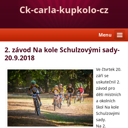
Ck-carla-kupkolo-cz
Menu
2. závod Na kole Schulzovými sady-
20.9.2018
Ve čtvrtek 20.
září se
uskutečnil 2.
závod pro
děti místních
a okolních
škol Na kole
Schulzovými
sady.
Na 2.