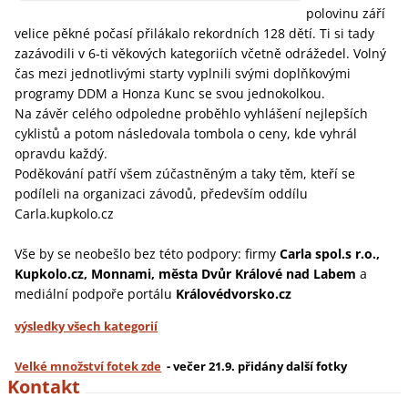
polovinu září
velice pěkné počasí přilákalo rekordních 128 dětí. Ti si tady
zazávodili v 6-ti věkových kategoriích včetně odrážedel. Volný
čas mezi jednotlivými starty vyplnili svými doplňkovými
programy DDM a Honza Kunc se svou jednokolkou.
Na závěr celého odpoledne proběhlo vyhlášení nejlepších
cyklistů a potom následovala tombola o ceny, kde vyhrál
opravdu každý.
Poděkování patří všem zúčastněným a taky těm, kteří se
podíleli na organizaci závodů, především oddílu
Carla.kupkolo.cz
Vše by se neobešlo bez této podpory: firmy
Carla spol.s r.o.,
Kupkolo.cz, Monnami, města Dvůr Králové nad Labem
a
mediální podpoře portálu
Královédvorsko.cz
výsledky všech kategorií
Velké množství fotek zde
- večer 21.9. přidány další fotky
Kontakt