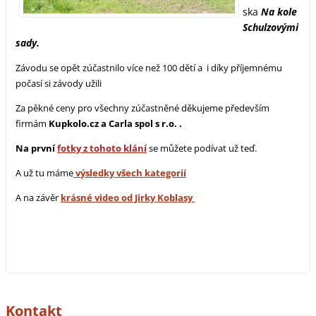
ska
Na kole
Schulzovými
sady.
Závodu se opět zúčastnilo více než 100 dětí a i díky příjemnému
počasí si závody užili
Za pěkné ceny pro všechny zúčastněné děkujeme především
firmám
Kupkolo.cz a Carla spol s r.o. .
Na první
fotky z tohoto klání
se můžete podívat už teď.
A už tu máme
v
ýsledky všech kategorií
A na závěr
krásné video od Jirky Koblasy
Kontakt