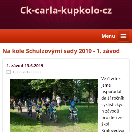
Ck-carla-kupkolo-cz
Menu
Na kole Schulzovými sady 2019 - 1. závod
1. závod 13.6.2019
13.06.2019 00:00
Ve čtvrtek
jsme
uspořádali
další ročník
cyklistickýc
h závodů
pro děti ze
škol
Královédvor